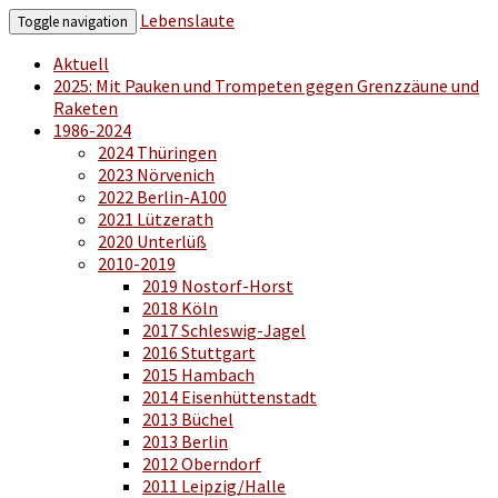
Lebenslaute
Toggle navigation
Aktuell
2025: Mit Pauken und Trompeten gegen Grenzzäune und
Raketen
1986-2024
2024 Thüringen
2023 Nörvenich
2022 Berlin-A100
2021 Lützerath
2020 Unterlüß
2010-2019
2019 Nostorf-Horst
2018 Köln
2017 Schleswig-Jagel
2016 Stuttgart
2015 Hambach
2014 Eisenhüttenstadt
2013 Büchel
2013 Berlin
2012 Oberndorf
2011 Leipzig/Halle