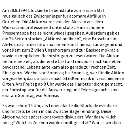
Am 19.8.1994 blockierte Lebenslaute zum ersten Mal
musikalisch das Zwischenlager für atomare Abfälle in
Gorleben. Die Aktion wurde von den Aktiven aus dem
Widerstand professionell unterstützt: Eine schönere
Pressemappe hat es nicht wieder gegeben. Außerdem gab es
ein 24 Seiten starkes „Aktionshandbuch“, eine Broschüre im
A5-Format, in der Informationen zum Thema, zur Gegend und
vor allem zum Zivilen Ungehorsam und zur Basisdemokratie
sowie zu möglichen Rechtsfolgen zu lesen waren. Die Aktion
fiel in eine Zeit, als der erste Castor-Transport nach Gorleben
bevorstand, Lebenslaute kam also gerade zur rechten Zeit.
Eine ganze Woche, von Sonntag bis Sonntag, war für die Aktion
vorgesehen; das umfasste auch Straßenmusik in verschiedenen
Orten. Am Freitag ab 8 Uhr wurde das Haupttor dicht gemacht,
der Samstag war für die Auswertung und Feiern gedacht, und
erst am Sonntag war Abreise.
Es war schon 14 Uhr, als Lebenslaute die Blockade eskalierte
und mittels Leitern in das Zwischenlager eindrang. Diese
Aktion wurde später kontrovers diskutiert: War das wirklich
nötig? Welches Zeichen wurde damit gesetzt? War es wirklich