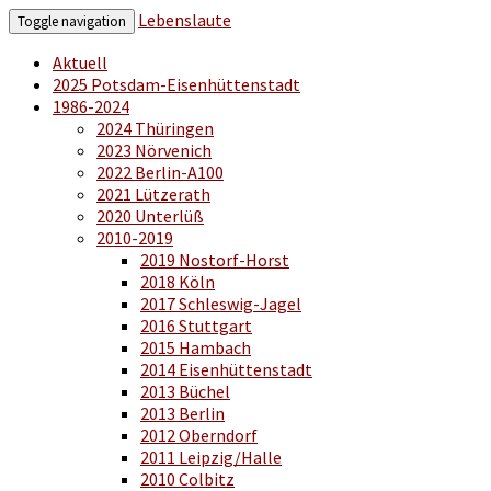
Lebenslaute
Toggle navigation
Aktuell
2025 Potsdam-Eisenhüttenstadt
1986-2024
2024 Thüringen
2023 Nörvenich
2022 Berlin-A100
2021 Lützerath
2020 Unterlüß
2010-2019
2019 Nostorf-Horst
2018 Köln
2017 Schleswig-Jagel
2016 Stuttgart
2015 Hambach
2014 Eisenhüttenstadt
2013 Büchel
2013 Berlin
2012 Oberndorf
2011 Leipzig/Halle
2010 Colbitz