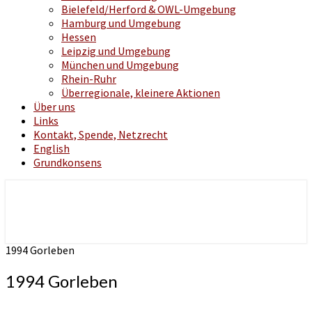
Bielefeld/Herford & OWL-Umgebung
Hamburg und Umgebung
Hessen
Leipzig und Umgebung
München und Umgebung
Rhein-Ruhr
Überregionale, kleinere Aktionen
Über uns
Links
Kontakt, Spende, Netzrecht
English
Grundkonsens
klassische Musik – politische Aktion
Lebenslaute
1994 Gorleben
1994 Gorleben