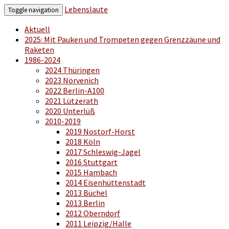
Lebenslaute
Toggle navigation
Aktuell
2025: Mit Pauken und Trompeten gegen Grenzzäune und
Raketen
1986-2024
2024 Thüringen
2023 Nörvenich
2022 Berlin-A100
2021 Lützerath
2020 Unterlüß
2010-2019
2019 Nostorf-Horst
2018 Köln
2017 Schleswig-Jagel
2016 Stuttgart
2015 Hambach
2014 Eisenhüttenstadt
2013 Büchel
2013 Berlin
2012 Oberndorf
2011 Leipzig/Halle